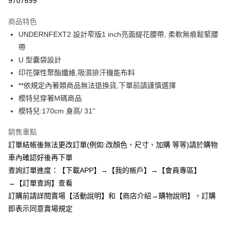
9707699
3 期 0 利率 每期
NT$77
21家銀行
商品特色
6 期 0 利率 每期
NT$38
21家銀行
合作金庫商業銀行
第一商業銀行
UNDERNFEXT2 設計窄版1 inch亮面緹花腰帶, 柔軟無痕鬆緊腰
華南商業銀行
彰化商業銀行
12 期 0 利率 每期
NT$19
21家銀行
合作金庫商業銀行
第一商業銀行
帶
上海商業儲蓄銀行
台北富邦商業銀行
華南商業銀行
彰化商業銀行
24 期 0 利率 每期
NT$9
20家銀行
合作金庫商業銀行
第一商業銀行
國泰世華商業銀行
兆豐國際商業銀行
U 型囊袋設計
上海商業儲蓄銀行
台北富邦商業銀行
華南商業銀行
彰化商業銀行
臺灣中小企業銀行
台中商業銀行
合作金庫商業銀行
第一商業銀行
印花彈性聚酯纖維,吸濕排汗機能布料
超商取貨付款
國泰世華商業銀行
兆豐國際商業銀行
上海商業儲蓄銀行
台北富邦商業銀行
匯豐（台灣）商業銀行
華泰商業銀行
華南商業銀行
彰化商業銀行
臺灣中小企業銀行
台中商業銀行
**依規定內著類商品無法退換貨,下單前請謹慎選擇
國泰世華商業銀行
兆豐國際商業銀行
聯邦商業銀行
遠東國際商業銀行
LINE Pay
上海商業儲蓄銀行
台北富邦商業銀行
匯豐（台灣）商業銀行
華泰商業銀行
模特兒穿著M碼商品
臺灣中小企業銀行
台中商業銀行
元大商業銀行
永豐商業銀行
兆豐國際商業銀行
臺灣中小企業銀行
聯邦商業銀行
遠東國際商業銀行
匯豐（台灣）商業銀行
華泰商業銀行
模特兒:170cm 身高/ 31"
Apple Pay
玉山商業銀行
星展（台灣）商業銀行
台中商業銀行
匯豐（台灣）商業銀行
元大商業銀行
永豐商業銀行
聯邦商業銀行
遠東國際商業銀行
台新國際商業銀行
中國信託商業銀行
華泰商業銀行
聯邦商業銀行
玉山商業銀行
星展（台灣）商業銀行
街口支付
銷售重點
元大商業銀行
永豐商業銀行
台灣樂天信用卡公司
遠東國際商業銀行
元大商業銀行
台新國際商業銀行
中國信託商業銀行
玉山商業銀行
星展（台灣）商業銀行
訂單結帳後無法更改訂單(例如:改顏色、尺寸、加購 等等)請於購物
永豐商業銀行
玉山商業銀行
台灣樂天信用卡公司
悠遊付
台新國際商業銀行
中國信託商業銀行
車內確認好後再下單
星展（台灣）商業銀行
台新國際商業銀行
台灣樂天信用卡公司
中國信託商業銀行
台灣樂天信用卡公司
AFTEE先享後付
查詢訂單進度：【下載APP】→【我的帳戶】→【會員專區】
相關說明
→【訂單查詢】查看
【關於「AFTEE先享後付」】
訂購前請詳閱賣場【活動說明】和【商店介紹→購物說明】，訂購
ATM付款
AFTEE先享後付是「在收到商品之後才付款」的支付方式。 讓您購物簡單
即表示同意賣場規定
便利好安心！
１．簡單：不需註冊會員、不需綁卡、不需儲值。
運送方式