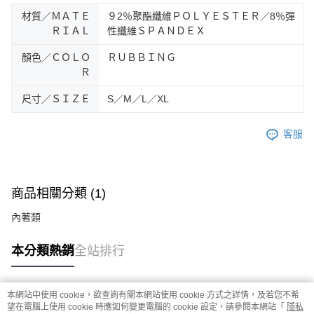
４．使用「AFTEE先享後付」時，將依據個別帳號之用戶狀況，依本公司即
時審查核予不同之上限額度；若仍有額度不足之情形，本公司將視審查結果
材質／ＭＡＴＥ
９2％聚酯纖維ＰＯＬＹＥＳＴＥＲ／8％彈
請求用戶進行身份認證。
ＲＩＡＬ
性纖維ＳＰＡＮＤＥＸ
５．嚴禁一人註冊多個帳號或使用他人資訊註冊。若發現惡意使用之情形，
恩沛科技股份有限公司將有權停止該用戶之使用額度並採取法律行動。
顏色／ＣＯＬＯ
ＲＵＢＢＩＮＧ
Ｒ
尺寸／ＳＩＺＥ
S／M／L／XL
客服
商品相關分類 (1)
內著類
本分類熱銷
全站排行
本網站中使用 cookie，欲查詢有關本網站使用 cookie 方式之詳情，及若您不希
熱門標籤
望在電腦上使用 cookie 時應如何變更電腦的 cookie 設定，請參閱本網站「
隱私