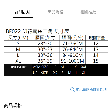
２．便利：只要手機號碼，簡訊認證，即可結帳。
３．安心：先確認商品／服務後，再付款。
全家取貨付款
詳細說明
商品規格
相關推薦
每筆NT$65，滿NT$1,000(含以上)免運費
【「AFTEE先享後付」結帳流程】
１．於結帳方式選擇「AFTEE先享後付」後，將跳轉至「AFTEE先享後付」
付款後全家取貨
結帳頁面，進行簡訊認證並確認金額後，即可完成結帳。
２．訂單成立數日內，您將收到繳費通知簡訊。
每筆NT$65，滿NT$1,000(含以上)免運費
３．收到繳費通知簡訊後14天內，點擊此簡訊中的連結，可透過四大超商／
ATM／網路銀行／等多元方式進行付款，方視為交易完成。
7-11取貨付款
※ 請注意：結帳手續完成當下不需立刻繳費，但若您需要取消訂單，請聯絡
每筆NT$65，滿NT$1,000(含以上)免運費
購買商品的店家。未經商家同意取消之訂單仍視為有效，需透過AFTEE先享
後付繳納相關費用。
付款後7-11取貨
※ 交易是否成功請以「AFTEE先享後付 」之結帳頁面顯示為準，若有關於
是否繳費成功／繳費後需取消欲退款等相關疑問，請聯繫「AFTEE先享後付
每筆NT$65，滿NT$1,000(含以上)免運費
客戶支援中心」
https://netprotections.freshdesk.com/support/home
宅配
【注意事項】
１．透過由恩沛科技股份有限公司提供之「AFTEE先享後付」服務完成之交
每筆NT$105，滿NT$1,000(含以上)免運費
易，需依本服務之必要範圍內提供個人資料，並將交易相關給付款項請求債
權轉讓予恩沛科技股份有限公司。
郵局國際包裹寄送
查看運費
顯示電腦版詳細說明
２．關於個人資料處理事宜，請瀏覽以下網址：
https://aftee.tw/terms/#terms3
國家/地區配送順豐特快
查看運費
３．未成年的使用者請事先徵得法定代理人或監護人之同意方可使用
「AFTEE先享後付」，若未經同意申辦者引起之損失，本公司不負相關責
商品規格
任。