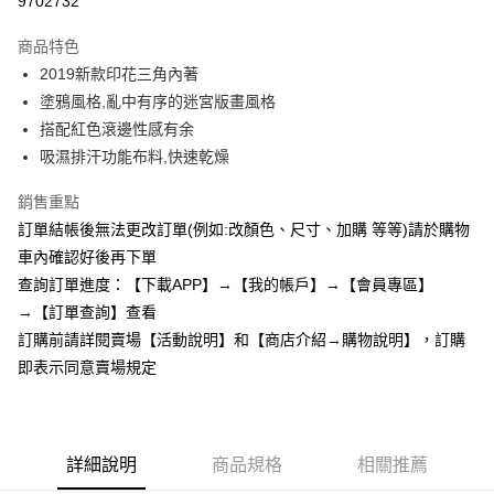
9702732
3 期 0 利率 每期
NT$77
21家銀行
商品特色
6 期 0 利率 每期
NT$38
21家銀行
合作金庫商業銀行
第一商業銀行
2019新款印花三角內著
華南商業銀行
彰化商業銀行
12 期 0 利率 每期
NT$19
21家銀行
合作金庫商業銀行
第一商業銀行
塗鴉風格,亂中有序的迷宮版畫風格
上海商業儲蓄銀行
台北富邦商業銀行
華南商業銀行
彰化商業銀行
24 期 0 利率 每期
NT$9
20家銀行
合作金庫商業銀行
第一商業銀行
國泰世華商業銀行
兆豐國際商業銀行
搭配紅色滾邊性感有余
上海商業儲蓄銀行
台北富邦商業銀行
華南商業銀行
彰化商業銀行
臺灣中小企業銀行
台中商業銀行
合作金庫商業銀行
第一商業銀行
吸濕排汗功能布料,快速乾燥
超商取貨付款
國泰世華商業銀行
兆豐國際商業銀行
上海商業儲蓄銀行
台北富邦商業銀行
匯豐（台灣）商業銀行
華泰商業銀行
華南商業銀行
彰化商業銀行
臺灣中小企業銀行
台中商業銀行
國泰世華商業銀行
兆豐國際商業銀行
聯邦商業銀行
遠東國際商業銀行
LINE Pay
上海商業儲蓄銀行
台北富邦商業銀行
銷售重點
匯豐（台灣）商業銀行
華泰商業銀行
臺灣中小企業銀行
台中商業銀行
元大商業銀行
永豐商業銀行
兆豐國際商業銀行
臺灣中小企業銀行
訂單結帳後無法更改訂單(例如:改顏色、尺寸、加購 等等)請於購物
聯邦商業銀行
遠東國際商業銀行
匯豐（台灣）商業銀行
華泰商業銀行
Apple Pay
玉山商業銀行
星展（台灣）商業銀行
台中商業銀行
匯豐（台灣）商業銀行
元大商業銀行
永豐商業銀行
車內確認好後再下單
聯邦商業銀行
遠東國際商業銀行
台新國際商業銀行
中國信託商業銀行
華泰商業銀行
聯邦商業銀行
玉山商業銀行
星展（台灣）商業銀行
街口支付
查詢訂單進度：【下載APP】→【我的帳戶】→【會員專區】
元大商業銀行
永豐商業銀行
台灣樂天信用卡公司
遠東國際商業銀行
元大商業銀行
台新國際商業銀行
中國信託商業銀行
玉山商業銀行
星展（台灣）商業銀行
→【訂單查詢】查看
永豐商業銀行
玉山商業銀行
台灣樂天信用卡公司
悠遊付
台新國際商業銀行
中國信託商業銀行
訂購前請詳閱賣場【活動說明】和【商店介紹→購物說明】，訂購
星展（台灣）商業銀行
台新國際商業銀行
台灣樂天信用卡公司
中國信託商業銀行
台灣樂天信用卡公司
AFTEE先享後付
即表示同意賣場規定
相關說明
【關於「AFTEE先享後付」】
ATM付款
AFTEE先享後付是「在收到商品之後才付款」的支付方式。 讓您購物簡單
便利好安心！
詳細說明
商品規格
相關推薦
１．簡單：不需註冊會員、不需綁卡、不需儲值。
運送方式