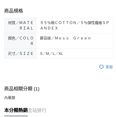
商品規格
材質／ＭＡＴＥ
９５％棉ＣＯＴＴＯＮ／５％彈性纖維ＳＰ
ＲＩＡＬ
ＡＮＤＥＸ
顏色／ＣＯＬＯ
蘚苔綠／Ｍｏｓｓ Ｇｒｅｅｎ
Ｒ
尺寸／ＳＩＺＥ
S／M／L／XL
客服
商品相關分類 (1)
內著類
本分類熱銷
全站排行