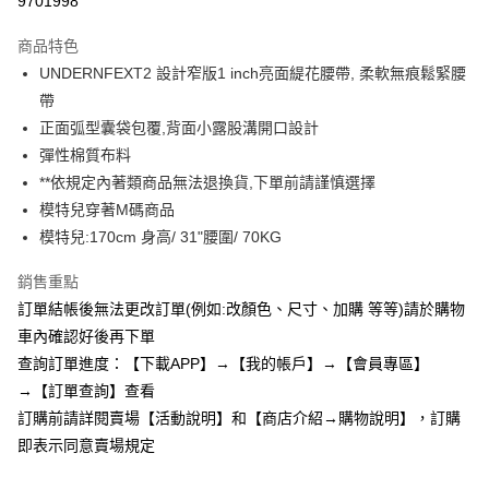
9701998
3 期 0 利率 每期
NT$77
21家銀行
商品特色
6 期 0 利率 每期
NT$38
21家銀行
合作金庫商業銀行
第一商業銀行
UNDERNFEXT2 設計窄版1 inch亮面緹花腰帶, 柔軟無痕鬆緊腰
華南商業銀行
彰化商業銀行
12 期 0 利率 每期
NT$19
21家銀行
合作金庫商業銀行
第一商業銀行
帶
上海商業儲蓄銀行
台北富邦商業銀行
華南商業銀行
彰化商業銀行
24 期 0 利率 每期
NT$9
20家銀行
合作金庫商業銀行
第一商業銀行
國泰世華商業銀行
兆豐國際商業銀行
正面弧型囊袋包覆,背面小露股溝開口設計
上海商業儲蓄銀行
台北富邦商業銀行
華南商業銀行
彰化商業銀行
臺灣中小企業銀行
台中商業銀行
合作金庫商業銀行
第一商業銀行
彈性棉質布料
超商取貨付款
國泰世華商業銀行
兆豐國際商業銀行
上海商業儲蓄銀行
台北富邦商業銀行
匯豐（台灣）商業銀行
華泰商業銀行
華南商業銀行
彰化商業銀行
臺灣中小企業銀行
台中商業銀行
**依規定內著類商品無法退換貨,下單前請謹慎選擇
國泰世華商業銀行
兆豐國際商業銀行
聯邦商業銀行
遠東國際商業銀行
LINE Pay
上海商業儲蓄銀行
台北富邦商業銀行
匯豐（台灣）商業銀行
華泰商業銀行
模特兒穿著M碼商品
臺灣中小企業銀行
台中商業銀行
元大商業銀行
永豐商業銀行
兆豐國際商業銀行
臺灣中小企業銀行
聯邦商業銀行
遠東國際商業銀行
匯豐（台灣）商業銀行
華泰商業銀行
模特兒:170cm 身高/ 31"腰圍/ 70KG
Apple Pay
玉山商業銀行
星展（台灣）商業銀行
台中商業銀行
匯豐（台灣）商業銀行
元大商業銀行
永豐商業銀行
聯邦商業銀行
遠東國際商業銀行
台新國際商業銀行
中國信託商業銀行
華泰商業銀行
聯邦商業銀行
玉山商業銀行
星展（台灣）商業銀行
街口支付
銷售重點
元大商業銀行
永豐商業銀行
台灣樂天信用卡公司
遠東國際商業銀行
元大商業銀行
台新國際商業銀行
中國信託商業銀行
玉山商業銀行
星展（台灣）商業銀行
訂單結帳後無法更改訂單(例如:改顏色、尺寸、加購 等等)請於購物
永豐商業銀行
玉山商業銀行
台灣樂天信用卡公司
悠遊付
台新國際商業銀行
中國信託商業銀行
車內確認好後再下單
星展（台灣）商業銀行
台新國際商業銀行
台灣樂天信用卡公司
中國信託商業銀行
台灣樂天信用卡公司
AFTEE先享後付
查詢訂單進度：【下載APP】→【我的帳戶】→【會員專區】
相關說明
→【訂單查詢】查看
【關於「AFTEE先享後付」】
訂購前請詳閱賣場【活動說明】和【商店介紹→購物說明】，訂購
ATM付款
AFTEE先享後付是「在收到商品之後才付款」的支付方式。 讓您購物簡單
即表示同意賣場規定
便利好安心！
１．簡單：不需註冊會員、不需綁卡、不需儲值。
運送方式