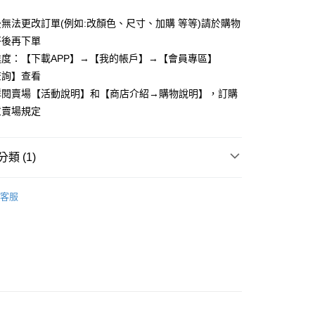
業銀行
遠東國際商業銀行
業儲蓄銀行
台北富邦商業銀行
台灣）商業銀行
華泰商業銀行
小企業銀行
台中商業銀行
業銀行
永豐商業銀行
際商業銀行
臺灣中小企業銀行
業銀行
遠東國際商業銀行
無法更改訂單(例如:改顏色、尺寸、加購 等等)請於購物
台灣）商業銀行
華泰商業銀行
業銀行
星展（台灣）商業銀行
業銀行
匯豐（台灣）商業銀行
業銀行
永豐商業銀行
好後再下單
業銀行
遠東國際商業銀行
際商業銀行
中國信託商業銀行
業銀行
聯邦商業銀行
業銀行
星展（台灣）商業銀行
業銀行
永豐商業銀行
度：【下載APP】→【我的帳戶】→【會員專區】
天信用卡公司
際商業銀行
元大商業銀行
際商業銀行
中國信託商業銀行
業銀行
星展（台灣）商業銀行
查詢】查看
業銀行
玉山商業銀行
天信用卡公司
際商業銀行
中國信託商業銀行
台灣）商業銀行
台新國際商業銀行
詳閱賣場【活動說明】和【商店介紹→購物說明】，訂購
天信用卡公司
託商業銀行
台灣樂天信用卡公司
享後付
意賣場規定
FTEE先享後付」】
先享後付是「在收到商品之後才付款」的支付方式。 讓您購物簡單
類 (1)
心！
：不需註冊會員、不需綁卡、不需儲值。
：只要手機號碼，簡訊認證，即可結帳。
客服
：先確認商品／服務後，再付款。
付款
EE先享後付」結帳流程】
5，滿NT$1,000(含以上)免運費
方式選擇「AFTEE先享後付」後，將跳轉至「AFTEE先享後
頁面，進行簡訊認證並確認金額後，即可完成結帳。
家取貨
成立數日內，您將收到繳費通知簡訊。
費通知簡訊後14天內，點擊此簡訊中的連結，可透過四大超商
5，滿NT$1,000(含以上)免運費
網路銀行／等多元方式進行付款，方視為交易完成。
：結帳手續完成當下不需立刻繳費，但若您需要取消訂單，請聯
付款