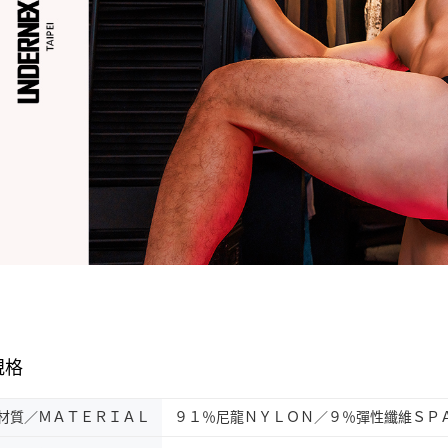
規格
材質／ＭＡＴＥＲＩＡＬ
９１％尼龍ＮＹＬＯＮ／９％彈性纖維ＳＰ