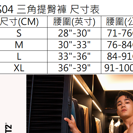
絡購買商品
先享後付
每筆NT$6
※ 交易是
是否繳費成
付款後7-1
付客戶支
每筆NT$6
【注意事
宅配
１．透過由
交易，需
每筆NT$1
求債權轉
２．關於
郵局國際
https://aft
３．未成
國家/地區
「AFTE
任。
４．使用「
即時審查
結果請求
５．嚴禁
形，恩沛
動。