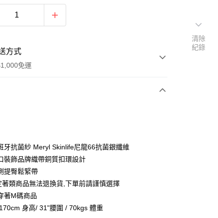
清除
紀錄
送方式
1,000免運
次付款
期付款
0 利率 每期
NT$96
21家銀行
班牙抗菌紗 Meryl Skinlife尼龍66抗菌銀纖維
0 利率 每期
NT$48
21家銀行
庫商業銀行
第一商業銀行
口裝飾品牌織帶銅質扣環設計
業銀行
彰化商業銀行
 0 利率 每期
NT$24
21家銀行
側提臀鬆緊帶
庫商業銀行
第一商業銀行
業儲蓄銀行
台北富邦商業銀行
業銀行
彰化商業銀行
規定著類商品無法退換貨,下單前請謹慎選擇
 0 利率 每期
NT$12
20家銀行
庫商業銀行
第一商業銀行
華商業銀行
兆豐國際商業銀行
業儲蓄銀行
台北富邦商業銀行
穿著M碼商品
業銀行
彰化商業銀行
小企業銀行
台中商業銀行
庫商業銀行
第一商業銀行
付款
華商業銀行
兆豐國際商業銀行
業儲蓄銀行
台北富邦商業銀行
70cm 身高/ 31"腰圍 / 70kgs 體重
台灣）商業銀行
華泰商業銀行
業銀行
彰化商業銀行
小企業銀行
台中商業銀行
華商業銀行
兆豐國際商業銀行