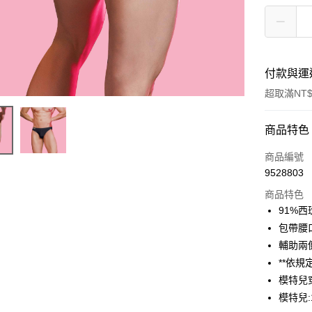
付款與運
超取滿NT$
付款方式
商品特色
信用卡一
商品編號
9528803
信用卡分
商品特色
3 期 
91%西
6 期 
合作金
包帶腰
華南商
12 期
輔助兩
合作金
上海商
華南商
**依
24 期
合作金
國泰世
上海商
模特兒
華南商
臺灣中
合作金
超商取貨
國泰世
上海商
模特兒:1
匯豐（
華南商
臺灣中
國泰世