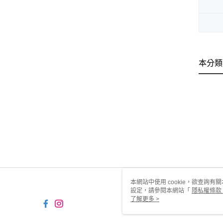
本分類
本網站中使用 cookie，欲查詢有關
設定，請參閱本網站「
隱私權條款
使用 cookie。
了解更多 >