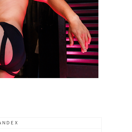
ＡＮＤＥＸ