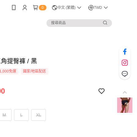
0
中文 (繁體)
TWD
三角提臀褲 / 黑
1,000免運
國家/地區配送
90
M
L
XL