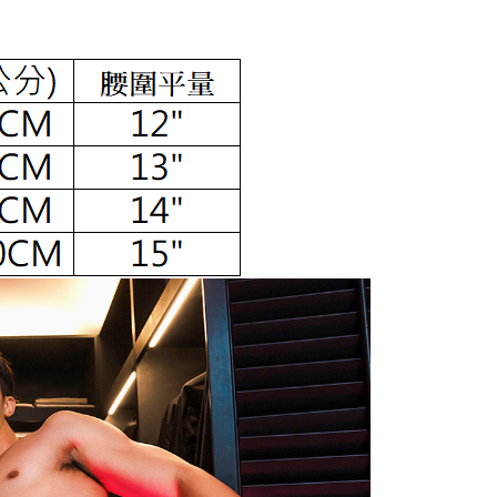
的店家。未經商家同意取消之訂單仍視為有效，需透過AFTEE
繳納相關費用。
5，滿NT$1,000(含以上)免運費
否成功請以「AFTEE先享後付 」之結帳頁面顯示為準，若有關於
功／繳費後需取消欲退款等相關疑問，請聯繫「AFTEE先享後
1取貨
援中心」
https://netprotections.freshdesk.com/support/home
5，滿NT$1,000(含以上)免運費
項】
恩沛科技股份有限公司提供之「AFTEE先享後付」服務完成之
依本服務之必要範圍內提供個人資料，並將交易相關給付款項請
05，滿NT$1,000(含以上)免運費
讓予恩沛科技股份有限公司。
個人資料處理事宜，請瀏覽以下網址：
包裹寄送
查看運費
ee.tw/terms/#terms3
年的使用者請事先徵得法定代理人或監護人之同意方可使用
配送順豐特快
查看運費
E先享後付」，若未經同意申辦者引起之損失，本公司不負相關責
AFTEE先享後付」時，將依據個別帳號之用戶狀況，依本公司
核予不同之上限額度；若仍有額度不足之情形，本公司將視審查
用戶進行身份認證。
一人註冊多個帳號或使用他人資訊註冊。若發現惡意使用之情
科技股份有限公司將有權停止該用戶之使用額度並採取法律行