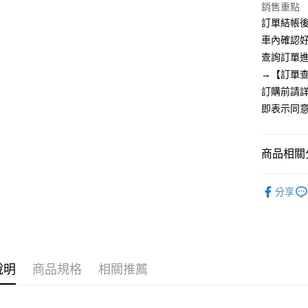
聯邦商
LINE Pay
上海商
銷售重點
匯豐（
臺灣中
元大商
兆豐國
聯邦商
訂單結帳後
匯豐（
Apple Pay
玉山商
台中商
元大商
車內確認
聯邦商
台新國
華泰商
玉山商
街口支付
元大商
查詢訂單進
台灣樂
遠東國
台新國
玉山商
→【訂單
永豐商
台灣樂
悠遊付
台新國
星展（
訂購前請
台灣樂
中國信
AFTEE先
即表示同
相關說明
【關於「A
ATM付款
AFTEE
商品相關分
便利好安
１．簡單
內著類
２．便利
運送方式
分享
３．安心
全家取貨
【「AFT
每筆NT$6
１．於結帳
付」結帳
付款後全
２．訂單
說明
商品規格
相關推薦
３．收到繳
每筆NT$6
／ATM／
※ 請注意
7-11取貨