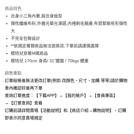
3 期 0 利率 每期
NT$193
21家銀行
商品特色
6 期 0 利率 每期
NT$96
21家銀行
合作金庫商業銀行
第一商業銀行
合身小三角內著,超合身版型
華南商業銀行
彰化商業銀行
12 期 0 利率 每期
NT$48
21家銀行
合作金庫商業銀行
第一商業銀行
彈性纖維布料,外層光華光澤感,內裡刷毛親膚,布質緊緻有形彈性
上海商業儲蓄銀行
台北富邦商業銀行
華南商業銀行
彰化商業銀行
24 期 0 利率 每期
NT$24
20家銀行
合作金庫商業銀行
第一商業銀行
國泰世華商業銀行
兆豐國際商業銀行
大
上海商業儲蓄銀行
台北富邦商業銀行
華南商業銀行
彰化商業銀行
臺灣中小企業銀行
台中商業銀行
合作金庫商業銀行
第一商業銀行
不完全包臀設計
超商取貨付款
國泰世華商業銀行
兆豐國際商業銀行
上海商業儲蓄銀行
台北富邦商業銀行
匯豐（台灣）商業銀行
華泰商業銀行
華南商業銀行
彰化商業銀行
臺灣中小企業銀行
台中商業銀行
**依規定著類商品無法退換貨,下單前請謹慎選擇
國泰世華商業銀行
兆豐國際商業銀行
聯邦商業銀行
遠東國際商業銀行
LINE Pay
上海商業儲蓄銀行
台北富邦商業銀行
匯豐（台灣）商業銀行
華泰商業銀行
模特兒穿著M碼商品
臺灣中小企業銀行
台中商業銀行
元大商業銀行
永豐商業銀行
兆豐國際商業銀行
臺灣中小企業銀行
聯邦商業銀行
遠東國際商業銀行
匯豐（台灣）商業銀行
華泰商業銀行
模特兒:170cm 身高/ 31"腰圍 / 70kgs 體重
Apple Pay
玉山商業銀行
星展（台灣）商業銀行
台中商業銀行
匯豐（台灣）商業銀行
元大商業銀行
永豐商業銀行
聯邦商業銀行
遠東國際商業銀行
台新國際商業銀行
中國信託商業銀行
華泰商業銀行
聯邦商業銀行
玉山商業銀行
星展（台灣）商業銀行
街口支付
銷售重點
元大商業銀行
永豐商業銀行
台灣樂天信用卡公司
遠東國際商業銀行
元大商業銀行
台新國際商業銀行
中國信託商業銀行
玉山商業銀行
星展（台灣）商業銀行
訂單結帳後無法更改訂單(例如:改顏色、尺寸、加購 等等)請於購物
永豐商業銀行
玉山商業銀行
台灣樂天信用卡公司
悠遊付
台新國際商業銀行
中國信託商業銀行
車內確認好後再下單
星展（台灣）商業銀行
台新國際商業銀行
台灣樂天信用卡公司
中國信託商業銀行
台灣樂天信用卡公司
AFTEE先享後付
查詢訂單進度：【下載APP】→【我的帳戶】→【會員專區】
相關說明
→【訂單查詢】查看
【關於「AFTEE先享後付」】
訂購前請詳閱賣場【活動說明】和【商店介紹→購物說明】，訂購
ATM付款
AFTEE先享後付是「在收到商品之後才付款」的支付方式。 讓您購物簡單
即表示同意賣場規定
便利好安心！
１．簡單：不需註冊會員、不需綁卡、不需儲值。
運送方式
２．便利：只要手機號碼，簡訊認證，即可結帳。