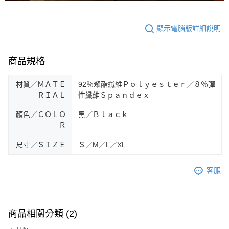
顯示電腦版詳細說明
商品規格
材質／ＭＡＴＥ
92％聚酯纖維Ｐｏｌｙｅｓｔｅｒ／８％彈
ＲＩＡＬ
性纖維Ｓｐａｎｄｅｘ
顏色／ＣＯＬＯ
黑／Ｂｌａｃｋ
Ｒ
尺寸／ＳＩＺＥ
Ｓ／M／L／XL
客服
商品相關分類 (2)