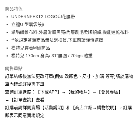
3 期 0 利率 每期
NT$193
21家銀行
商品特色
6 期 0 利率 每期
NT$96
21家銀行
合作金庫商業銀行
第一商業銀行
UNDERNFEXT2 LOGO印花腰帶
華南商業銀行
彰化商業銀行
12 期 0 利率 每期
NT$48
21家銀行
合作金庫商業銀行
第一商業銀行
立體U 型囊袋設計
上海商業儲蓄銀行
台北富邦商業銀行
華南商業銀行
彰化商業銀行
24 期 0 利率 每期
NT$24
20家銀行
合作金庫商業銀行
第一商業銀行
國泰世華商業銀行
兆豐國際商業銀行
聚酯纖維布料,外層滑順黑亮/內層刷毛柔順親膚,機能速乾布料
上海商業儲蓄銀行
台北富邦商業銀行
華南商業銀行
彰化商業銀行
臺灣中小企業銀行
台中商業銀行
合作金庫商業銀行
第一商業銀行
**依規定著類商品無法退換貨,下單前請謹慎選擇
超商取貨付款
國泰世華商業銀行
兆豐國際商業銀行
上海商業儲蓄銀行
台北富邦商業銀行
匯豐（台灣）商業銀行
華泰商業銀行
華南商業銀行
彰化商業銀行
臺灣中小企業銀行
台中商業銀行
模特兒穿著M碼商品
國泰世華商業銀行
兆豐國際商業銀行
聯邦商業銀行
遠東國際商業銀行
LINE Pay
上海商業儲蓄銀行
台北富邦商業銀行
匯豐（台灣）商業銀行
華泰商業銀行
模特兒:170cm 身高/ 31"腰圍 / 70kgs 體重
臺灣中小企業銀行
台中商業銀行
元大商業銀行
永豐商業銀行
兆豐國際商業銀行
臺灣中小企業銀行
聯邦商業銀行
遠東國際商業銀行
匯豐（台灣）商業銀行
華泰商業銀行
Apple Pay
玉山商業銀行
星展（台灣）商業銀行
台中商業銀行
匯豐（台灣）商業銀行
元大商業銀行
永豐商業銀行
銷售重點
聯邦商業銀行
遠東國際商業銀行
台新國際商業銀行
中國信託商業銀行
華泰商業銀行
聯邦商業銀行
玉山商業銀行
星展（台灣）商業銀行
街口支付
訂單結帳後無法更改訂單(例如:改顏色、尺寸、加購 等等)請於購物
元大商業銀行
永豐商業銀行
台灣樂天信用卡公司
遠東國際商業銀行
元大商業銀行
台新國際商業銀行
中國信託商業銀行
玉山商業銀行
星展（台灣）商業銀行
車內確認好後再下單
永豐商業銀行
玉山商業銀行
台灣樂天信用卡公司
悠遊付
台新國際商業銀行
中國信託商業銀行
查詢訂單進度：【下載APP】→【我的帳戶】→【會員專區】
星展（台灣）商業銀行
台新國際商業銀行
台灣樂天信用卡公司
中國信託商業銀行
台灣樂天信用卡公司
AFTEE先享後付
→【訂單查詢】查看
相關說明
訂購前請詳閱賣場【活動說明】和【商店介紹→購物說明】，訂購
【關於「AFTEE先享後付」】
即表示同意賣場規定
ATM付款
AFTEE先享後付是「在收到商品之後才付款」的支付方式。 讓您購物簡單
便利好安心！
１．簡單：不需註冊會員、不需綁卡、不需儲值。
運送方式
２．便利：只要手機號碼，簡訊認證，即可結帳。