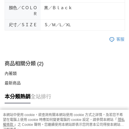
顏色／ＣＯＬＯ
黑／Ｂｌａｃｋ
Ｒ
尺寸／ＳＩＺＥ
Ｓ／M／L／XL
客服
商品相關分類 (2)
內著類
最新商品
本分類熱銷
全站排行
本網站中使用 cookie，欲查詢有關本網站使用 cookie 方式之詳情，及若您不希
熱門標籤
望在電腦上使用 cookie 時應如何變更電腦的 cookie 設定，請參閱本網站「
隱私
權條款
」之 Cookie 聲明。您繼續使用本網站即表示您同意本公司得按本網站使