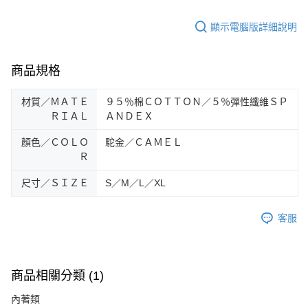
時審查核予不同之上限額度；若仍有額度不足之情形，本公司將視審查結果
請求用戶進行身份認證。
顯示電腦版詳細說明
５．嚴禁一人註冊多個帳號或使用他人資訊註冊。若發現惡意使用之情形，
恩沛科技股份有限公司將有權停止該用戶之使用額度並採取法律行動。
商品規格
材質／ＭＡＴＥ
９５％棉ＣＯＴＴＯＮ／５％彈性纖維ＳＰ
ＲＩＡＬ
ＡＮＤＥＸ
顏色／ＣＯＬＯ
駝金／ＣＡＭＥＬ
Ｒ
尺寸／ＳＩＺＥ
S／M／L／XL
客服
商品相關分類 (1)
內著類