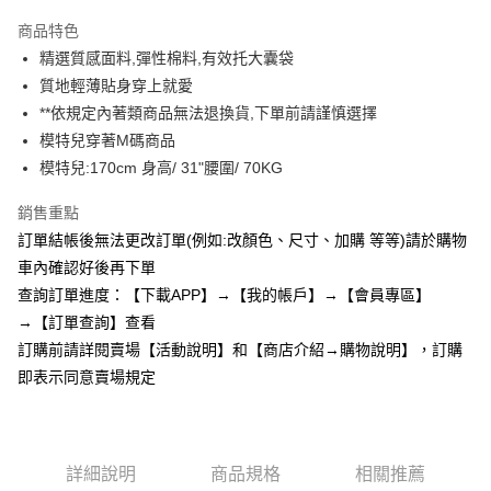
3 期 0 利率 每期
NT$193
21家銀行
商品特色
6 期 0 利率 每期
NT$96
21家銀行
合作金庫商業銀行
第一商業銀行
精選質感面料,彈性棉料,有效托大囊袋
華南商業銀行
彰化商業銀行
12 期 0 利率 每期
NT$48
21家銀行
合作金庫商業銀行
第一商業銀行
質地輕薄貼身穿上就愛
上海商業儲蓄銀行
台北富邦商業銀行
華南商業銀行
彰化商業銀行
24 期 0 利率 每期
NT$24
20家銀行
合作金庫商業銀行
第一商業銀行
國泰世華商業銀行
兆豐國際商業銀行
**依規定內著類商品無法退換貨,下單前請謹慎選擇
上海商業儲蓄銀行
台北富邦商業銀行
華南商業銀行
彰化商業銀行
臺灣中小企業銀行
台中商業銀行
合作金庫商業銀行
第一商業銀行
模特兒穿著M碼商品
超商取貨付款
國泰世華商業銀行
兆豐國際商業銀行
上海商業儲蓄銀行
台北富邦商業銀行
匯豐（台灣）商業銀行
華泰商業銀行
華南商業銀行
彰化商業銀行
臺灣中小企業銀行
台中商業銀行
模特兒:170cm 身高/ 31"腰圍/ 70KG
國泰世華商業銀行
兆豐國際商業銀行
聯邦商業銀行
遠東國際商業銀行
LINE Pay
上海商業儲蓄銀行
台北富邦商業銀行
匯豐（台灣）商業銀行
華泰商業銀行
臺灣中小企業銀行
台中商業銀行
元大商業銀行
永豐商業銀行
兆豐國際商業銀行
臺灣中小企業銀行
銷售重點
聯邦商業銀行
遠東國際商業銀行
匯豐（台灣）商業銀行
華泰商業銀行
Apple Pay
玉山商業銀行
星展（台灣）商業銀行
台中商業銀行
匯豐（台灣）商業銀行
元大商業銀行
永豐商業銀行
訂單結帳後無法更改訂單(例如:改顏色、尺寸、加購 等等)請於購物
聯邦商業銀行
遠東國際商業銀行
台新國際商業銀行
中國信託商業銀行
華泰商業銀行
聯邦商業銀行
玉山商業銀行
星展（台灣）商業銀行
街口支付
車內確認好後再下單
元大商業銀行
永豐商業銀行
台灣樂天信用卡公司
遠東國際商業銀行
元大商業銀行
台新國際商業銀行
中國信託商業銀行
玉山商業銀行
星展（台灣）商業銀行
查詢訂單進度：【下載APP】→【我的帳戶】→【會員專區】
永豐商業銀行
玉山商業銀行
台灣樂天信用卡公司
悠遊付
台新國際商業銀行
中國信託商業銀行
→【訂單查詢】查看
星展（台灣）商業銀行
台新國際商業銀行
台灣樂天信用卡公司
中國信託商業銀行
台灣樂天信用卡公司
AFTEE先享後付
訂購前請詳閱賣場【活動說明】和【商店介紹→購物說明】，訂購
相關說明
即表示同意賣場規定
【關於「AFTEE先享後付」】
ATM付款
AFTEE先享後付是「在收到商品之後才付款」的支付方式。 讓您購物簡單
便利好安心！
１．簡單：不需註冊會員、不需綁卡、不需儲值。
運送方式
詳細說明
商品規格
相關推薦
２．便利：只要手機號碼，簡訊認證，即可結帳。