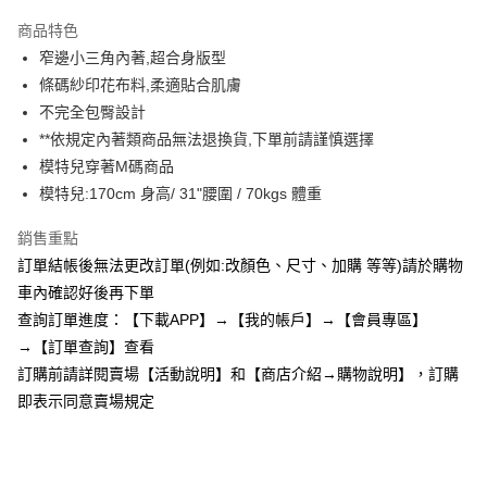
3 期 0 利率 每期
NT$193
21家銀行
商品特色
6 期 0 利率 每期
NT$96
21家銀行
合作金庫商業銀行
第一商業銀行
窄邊小三角內著,超合身版型
華南商業銀行
彰化商業銀行
12 期 0 利率 每期
NT$48
21家銀行
合作金庫商業銀行
第一商業銀行
條碼紗印花布料,柔適貼合肌膚
上海商業儲蓄銀行
台北富邦商業銀行
華南商業銀行
彰化商業銀行
24 期 0 利率 每期
NT$24
20家銀行
合作金庫商業銀行
第一商業銀行
國泰世華商業銀行
兆豐國際商業銀行
不完全包臀設計
上海商業儲蓄銀行
台北富邦商業銀行
華南商業銀行
彰化商業銀行
臺灣中小企業銀行
台中商業銀行
合作金庫商業銀行
第一商業銀行
**依規定內著類商品無法退換貨,下單前請謹慎選擇
超商取貨付款
國泰世華商業銀行
兆豐國際商業銀行
上海商業儲蓄銀行
台北富邦商業銀行
匯豐（台灣）商業銀行
華泰商業銀行
華南商業銀行
彰化商業銀行
臺灣中小企業銀行
台中商業銀行
模特兒穿著M碼商品
國泰世華商業銀行
兆豐國際商業銀行
聯邦商業銀行
遠東國際商業銀行
LINE Pay
上海商業儲蓄銀行
台北富邦商業銀行
匯豐（台灣）商業銀行
華泰商業銀行
模特兒:170cm 身高/ 31"腰圍 / 70kgs 體重
臺灣中小企業銀行
台中商業銀行
元大商業銀行
永豐商業銀行
兆豐國際商業銀行
臺灣中小企業銀行
聯邦商業銀行
遠東國際商業銀行
匯豐（台灣）商業銀行
華泰商業銀行
Apple Pay
玉山商業銀行
星展（台灣）商業銀行
台中商業銀行
匯豐（台灣）商業銀行
元大商業銀行
永豐商業銀行
銷售重點
聯邦商業銀行
遠東國際商業銀行
台新國際商業銀行
中國信託商業銀行
華泰商業銀行
聯邦商業銀行
玉山商業銀行
星展（台灣）商業銀行
街口支付
訂單結帳後無法更改訂單(例如:改顏色、尺寸、加購 等等)請於購物
元大商業銀行
永豐商業銀行
台灣樂天信用卡公司
遠東國際商業銀行
元大商業銀行
台新國際商業銀行
中國信託商業銀行
玉山商業銀行
星展（台灣）商業銀行
車內確認好後再下單
永豐商業銀行
玉山商業銀行
台灣樂天信用卡公司
悠遊付
台新國際商業銀行
中國信託商業銀行
查詢訂單進度：【下載APP】→【我的帳戶】→【會員專區】
星展（台灣）商業銀行
台新國際商業銀行
台灣樂天信用卡公司
中國信託商業銀行
台灣樂天信用卡公司
AFTEE先享後付
→【訂單查詢】查看
相關說明
訂購前請詳閱賣場【活動說明】和【商店介紹→購物說明】，訂購
【關於「AFTEE先享後付」】
即表示同意賣場規定
ATM付款
AFTEE先享後付是「在收到商品之後才付款」的支付方式。 讓您購物簡單
便利好安心！
１．簡單：不需註冊會員、不需綁卡、不需儲值。
運送方式
２．便利：只要手機號碼，簡訊認證，即可結帳。