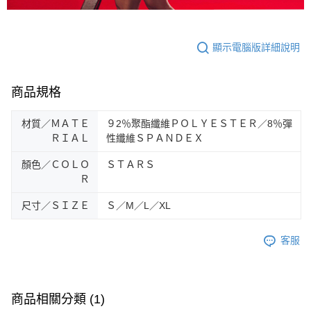
時審查核予不同之上限額度；若仍有額度不足之情形，本公司將視審查結果
請求用戶進行身份認證。
５．嚴禁一人註冊多個帳號或使用他人資訊註冊。若發現惡意使用之情形，
恩沛科技股份有限公司將有權停止該用戶之使用額度並採取法律行動。
顯示電腦版詳細說明
商品規格
材質／ＭＡＴＥ
９2％聚酯纖維ＰＯＬＹＥＳＴＥＲ／8％彈
ＲＩＡＬ
性纖維ＳＰＡＮＤＥＸ
顏色／ＣＯＬＯ
ＳＴＡＲＳ
Ｒ
尺寸／ＳＩＺＥ
Ｓ／M／L／XL
客服
商品相關分類 (1)