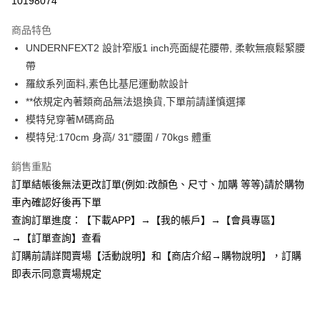
10198074
3 期 0 利率 每期
NT$174
21家銀行
商品特色
6 期 0 利率 每期
NT$87
21家銀行
合作金庫商業銀行
第一商業銀行
UNDERNFEXT2 設計窄版1 inch亮面緹花腰帶, 柔軟無痕鬆緊腰
華南商業銀行
彰化商業銀行
12 期 0 利率 每期
NT$43
21家銀行
合作金庫商業銀行
第一商業銀行
帶
上海商業儲蓄銀行
台北富邦商業銀行
華南商業銀行
彰化商業銀行
24 期 0 利率 每期
NT$21
20家銀行
合作金庫商業銀行
第一商業銀行
國泰世華商業銀行
兆豐國際商業銀行
羅紋系列面料,素色比基尼運動款設計
上海商業儲蓄銀行
台北富邦商業銀行
華南商業銀行
彰化商業銀行
臺灣中小企業銀行
台中商業銀行
合作金庫商業銀行
第一商業銀行
**依規定內著類商品無法退換貨,下單前請謹慎選擇
超商取貨付款
國泰世華商業銀行
兆豐國際商業銀行
上海商業儲蓄銀行
台北富邦商業銀行
匯豐（台灣）商業銀行
華泰商業銀行
華南商業銀行
彰化商業銀行
臺灣中小企業銀行
台中商業銀行
模特兒穿著M碼商品
國泰世華商業銀行
兆豐國際商業銀行
聯邦商業銀行
遠東國際商業銀行
LINE Pay
上海商業儲蓄銀行
台北富邦商業銀行
匯豐（台灣）商業銀行
華泰商業銀行
模特兒:170cm 身高/ 31"腰圍 / 70kgs 體重
臺灣中小企業銀行
台中商業銀行
元大商業銀行
永豐商業銀行
兆豐國際商業銀行
臺灣中小企業銀行
聯邦商業銀行
遠東國際商業銀行
匯豐（台灣）商業銀行
華泰商業銀行
Apple Pay
玉山商業銀行
星展（台灣）商業銀行
台中商業銀行
匯豐（台灣）商業銀行
元大商業銀行
永豐商業銀行
銷售重點
聯邦商業銀行
遠東國際商業銀行
台新國際商業銀行
中國信託商業銀行
華泰商業銀行
聯邦商業銀行
玉山商業銀行
星展（台灣）商業銀行
街口支付
訂單結帳後無法更改訂單(例如:改顏色、尺寸、加購 等等)請於購物
元大商業銀行
永豐商業銀行
台灣樂天信用卡公司
遠東國際商業銀行
元大商業銀行
台新國際商業銀行
中國信託商業銀行
玉山商業銀行
星展（台灣）商業銀行
車內確認好後再下單
永豐商業銀行
玉山商業銀行
台灣樂天信用卡公司
悠遊付
台新國際商業銀行
中國信託商業銀行
查詢訂單進度：【下載APP】→【我的帳戶】→【會員專區】
星展（台灣）商業銀行
台新國際商業銀行
台灣樂天信用卡公司
中國信託商業銀行
台灣樂天信用卡公司
AFTEE先享後付
→【訂單查詢】查看
相關說明
訂購前請詳閱賣場【活動說明】和【商店介紹→購物說明】，訂購
【關於「AFTEE先享後付」】
即表示同意賣場規定
ATM付款
AFTEE先享後付是「在收到商品之後才付款」的支付方式。 讓您購物簡單
便利好安心！
１．簡單：不需註冊會員、不需綁卡、不需儲值。
運送方式