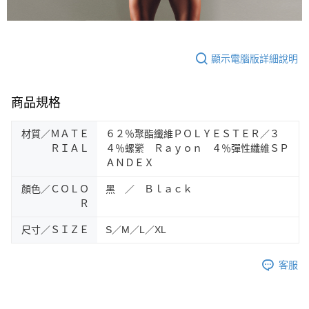
４．使用「AFTEE先享後付」時，將依據個別帳號之用戶狀況，依本公司即
時審查核予不同之上限額度；若仍有額度不足之情形，本公司將視審查結果
請求用戶進行身份認證。
５．嚴禁一人註冊多個帳號或使用他人資訊註冊。若發現惡意使用之情形，
恩沛科技股份有限公司將有權停止該用戶之使用額度並採取法律行動。
顯示電腦版詳細說明
商品規格
材質／ＭＡＴＥ
６２％聚酯纖維ＰＯＬＹＥＳＴＥＲ／３
ＲＩＡＬ
４％螺縈 Ｒａｙｏｎ ４％彈性纖維ＳＰ
ＡＮＤＥＸ
顏色／ＣＯＬＯ
黑 ／ Ｂｌａｃｋ
Ｒ
尺寸／ＳＩＺＥ
S／M／L／XL
客服